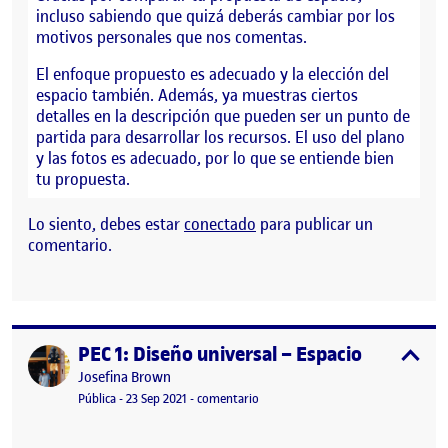
incluso sabiendo que quizá deberás cambiar por los
motivos personales que nos comentas.
El enfoque propuesto es adecuado y la elección del
espacio también. Además, ya muestras ciertos
detalles en la descripción que pueden ser un punto de
partida para desarrollar los recursos. El uso del plano
y las fotos es adecuado, por lo que se entiende bien
tu propuesta.
Lo siento, debes estar
conectado
para publicar un
comentario.
PEC 1: Diseño universal – Espacio
Publicado por
expa
Publicado por
Josefina Brown
Visibilidad:
Fecha de publicación
17 mayo, 2023 3:31 pm
en PEC 1: Diseño universal – Espacio
Pública
-
23 Sep 2021
-
comentario