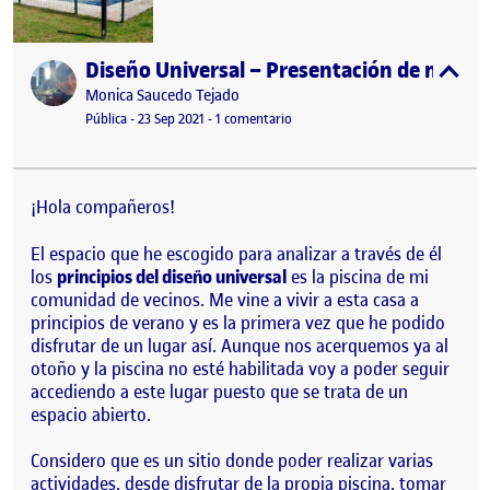
Diseño Universal – Presentación de mi esp
Publicado por
expa
Publicado por
Monica Saucedo Tejado
Visibilidad:
Fecha de publicación
en Diseño Universal – Presentació
Pública
-
23 Sep 2021
-
1 comentario
¡Hola compañeros!
El espacio que he escogido para analizar a través de él
los
principios del diseño universal
es la piscina de mi
comunidad de vecinos. Me vine a vivir a esta casa a
principios de verano y es la primera vez que he podido
disfrutar de un lugar así. Aunque nos acerquemos ya al
otoño y la piscina no esté habilitada voy a poder seguir
accediendo a este lugar puesto que se trata de un
espacio abierto.
Considero que es un sitio donde poder realizar varias
actividades, desde disfrutar de la propia piscina, tomar