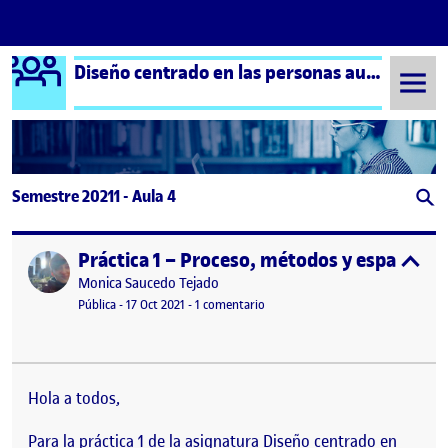
Logo Ágora
Diseño centrado en las personas aula 4
Saltar al contenido
Semestre 20211 - Aula 4
Práctica 1 – Proceso, métodos y espacio p
Publicado por
expa
Publicado por
Monica Saucedo Tejado
Visibilidad:
Fecha de publicación
17 octubre, 2021 6:50 pm
en Práctica 1 – Proceso, métodos y
Pública
-
17 Oct 2021
-
1 comentario
Hola a todos,
Para la práctica 1 de la asignatura Diseño centrado en