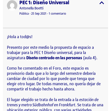
PEC 1: Diseño Universal
Publicado por
expa
Publicado por
Antonella Boetti
Visibilidad:
Fecha de publicación
en PEC 1: Diseño Universal
Pública
-
25 Sep 2021
-
1 comentario
¡Hola a tod@s!
Presento por este medio la propuesta de espacio a
trabajar para la PEC 1 Diseño universal, para la
asignatura
Diseño centrado en las personas
(aula 4).
Como he comentado en el Foro, este espacio es
provisorio dado que a lo largo del semestre debería
cambiar de ciudad por lo que puede que tenga que
elegir otro lugar. De todas maneras, no quería dejar de
compartir el trabajo hecho hasta ahora.
El lugar elegido se trata de la entrada a la
estación de
trenes y metro Südbahnhof en Frankfurt
. Se trata de una
ubicación exterior, público, con varias actividades