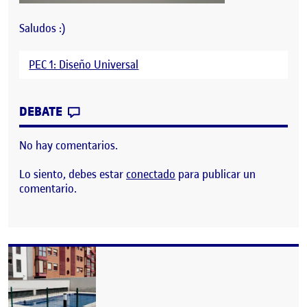
Saludos :)
PEC 1: Diseño Universal
CONTRIBUTION
0
EN PEC 1: DISEÑO UNIVERSAL – ESPACIO
DEBATE
No hay comentarios.
Lo siento, debes estar
conectado
para publicar un
comentario.