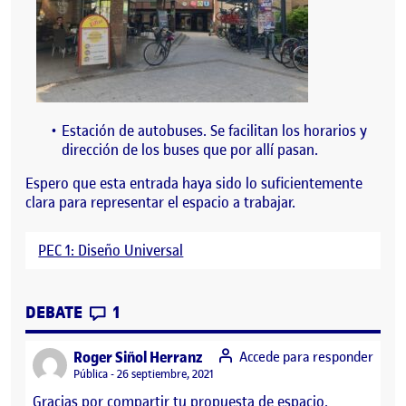
Estación de autobuses. Se facilitan los horarios y
dirección de los buses que por allí pasan.
Espero que esta entrada haya sido lo suficientemente
clara para representar el espacio a trabajar.
PEC 1: Diseño Universal
CONTRIBUTIONS
EN PEC 1: DISEÑO UNIVERSAL
DEBATE
1
says:
Roger Siñol Herranz
Accede para responder
Visibilidad:
Pública
26 septiembre, 2021
Gracias por compartir tu propuesta de espacio,